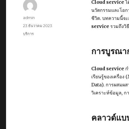
Cloud service
ได
นวัตกรรมและโอกาส
ผู้
admin
ชีวิต. บทความนี้
เขียน
เขียน
23 ธันวาคม 2023
service
รวมถึงวิ
เมื่อ
หมวด
บริการ
หมู่
การบูรณาก
Cloud service
กำ
เรียนรู้ของเครื่
Data). การผสมผสา
วิเคราะห์ข้อมูล, 
คลาวด์แบบ