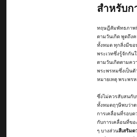
สำหรับก
ทฤษฎีสัมพัทธภาพที่
ตามวันเกิด พูดถึงค
ทั้งหมด ทุกสิ่งมี
พระเวทซึ่งรู้จัก
ตามวันเกิดตามความ
พระพรหมซึ่งเป็นต
หมายเหตุ พระพรหมเ
ซึ่งไม่ควรสับสนกั
ทั้งหมดฤๅษีพบว่าตร
การเคลื่อนที่รอบด
กับการเคลื่อนที่ขอ
ๆ บางส่วน
สีเสริมด