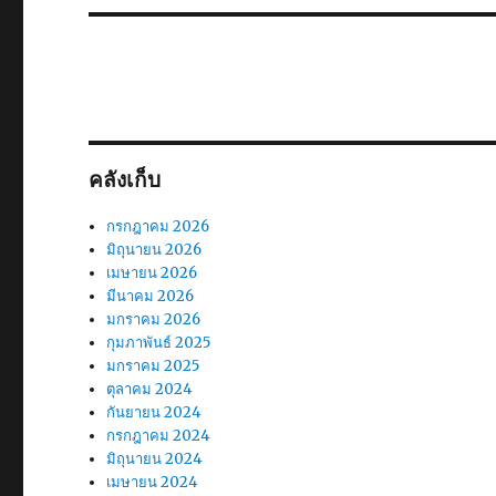
ไป:
คลังเก็บ
กรกฎาคม 2026
มิถุนายน 2026
เมษายน 2026
มีนาคม 2026
มกราคม 2026
กุมภาพันธ์ 2025
มกราคม 2025
ตุลาคม 2024
กันยายน 2024
กรกฎาคม 2024
มิถุนายน 2024
เมษายน 2024