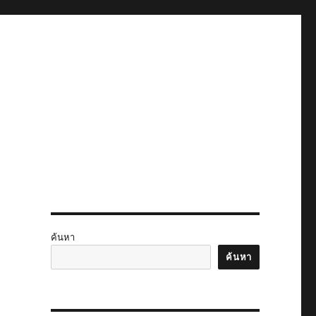
ค้นหา
ค้นหา