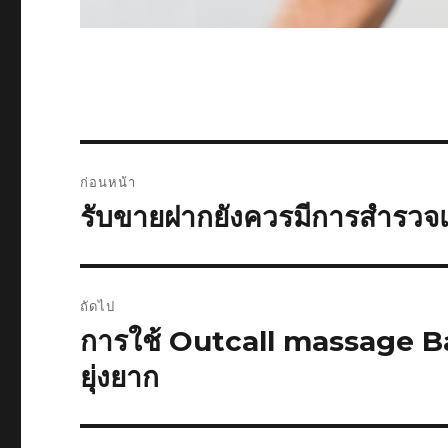
แนะแนว
ก่อนหน้า
เรื่อง
รับขายฝากยังควรมีการสำรว
เรื่อง
ก่อน
หน้า:
ถัดไป
การใช้ Outcall massage Ba
เรื่อง
ต่อ
ยุ่งยาก
ไป: