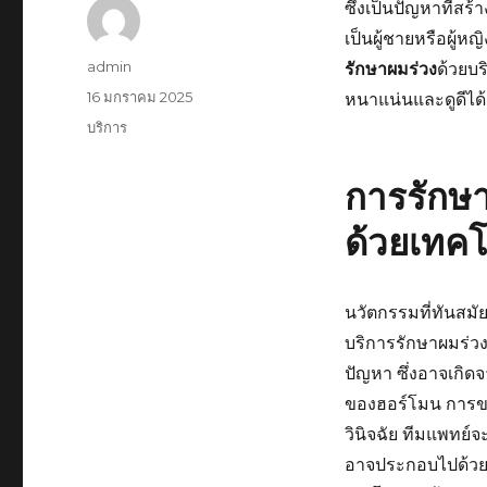
ซึงเป็นปัญหาที่สร
เป็นผู้ชายหรือผู้
ผู้
admin
รักษาผมร่วง
ด้วยบ
เขียน
เขียน
16 มกราคม 2025
หนาแน่นและดูดีได้อ
เมื่อ
หมวด
บริการ
หมู่
การรักษ
ด้วยเทคโ
นวัตกรรมที่ทันสมั
บริการรักษาผมร่วง
ปัญหา ซึ่งอาจเกิด
ของฮอร์โมน การขา
วินิจฉัย ทีมแพทย
อาจประกอบไปด้วยก