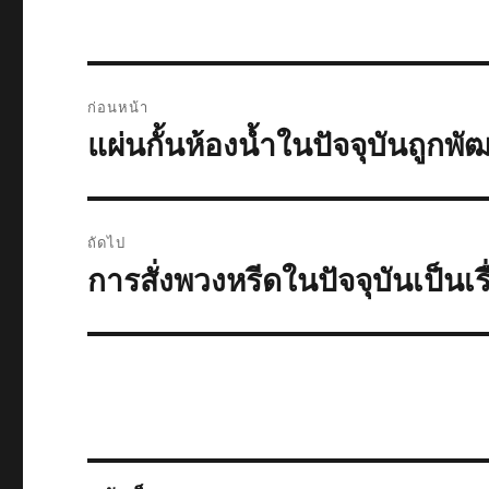
แนะแนว
ก่อนหน้า
เรื่อง
แผ่นกั้นห้องน้ำในปัจจุบันถูก
เรื่อง
ก่อน
หน้า:
ถัดไป
การสั่งพวงหรีดในปัจจุบันเป็นเ
เรื่อง
ต่อ
ไป: