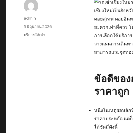
เชียงใหม่เป็นจังหว
ผู้
admin
ดอยสุเทพ ดอยอิน
เขียน
เขียน
5 มิถุนายน 2026
สะดวกเท่าที่ควร 
เมื่อ
หมวด
บริการให้เช่า
การเลือกใช้บริการ
หมู่
วางแผนการเดินทางไ
สามารถแวะจุดท่องเ
ข้อดีของ
ราคาถูก
หนึ่งในเหตุผลหลักท
ราคาประหยัด แต่ก็
ได้ชัดมีดังนี้